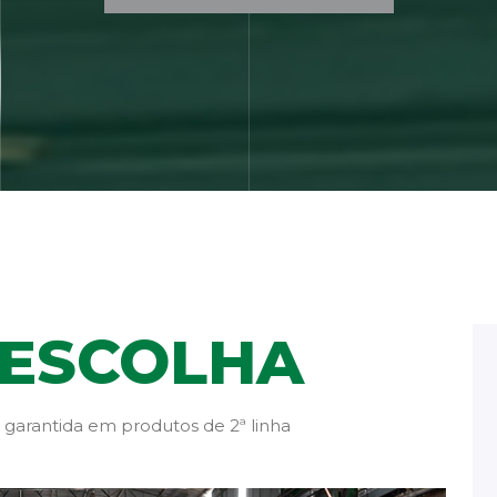
/ ESCOLHA
 garantida em produtos de 2ª linha