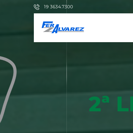
19 3634.7300
2ª 