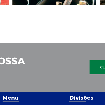
OSSA
CL
Menu
Divisões